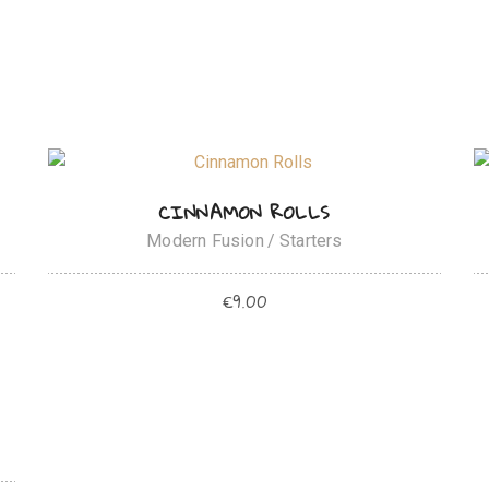
Accueil
Le Menu
Les Vins
Information & T
AJOUTER AU PANIER
CINNAMON ROLLS
Modern Fusion
Starters
€
9.00