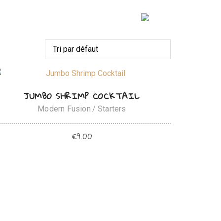
arifs
Galerie
Reservation
AJOUTER AU PANIER
JUMBO SHRIMP COCKTAIL
Modern Fusion
Starters
€
9.00