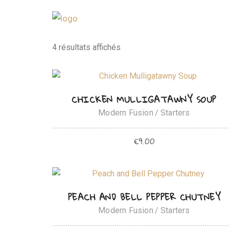
4 résultats affichés
AJOUTER AU PANIER
CHICKEN MULLIGATAWNY SOUP
Modern Fusion
Starters
€
9.00
AJOUTER AU PANIER
PEACH AND BELL PEPPER CHUTNEY
Modern Fusion
Starters