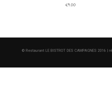
€
9.00
© Restaurant LE BISTROT DES CAMPAGNES 2016 | ré