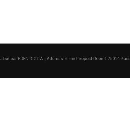
alisé par
EDEN DIGITA
| Address: 6 rue Léopold Robert 75014 Paris